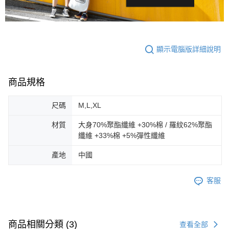
顯示電腦版詳細說明
商品規格
尺碼
M,L,XL
材質
大身70%聚酯纖維 +30%棉 / 羅紋62%聚酯
纖維 +33%棉 +5%彈性纖維
產地
中國
客服
商品相關分類 (3)
查看全部