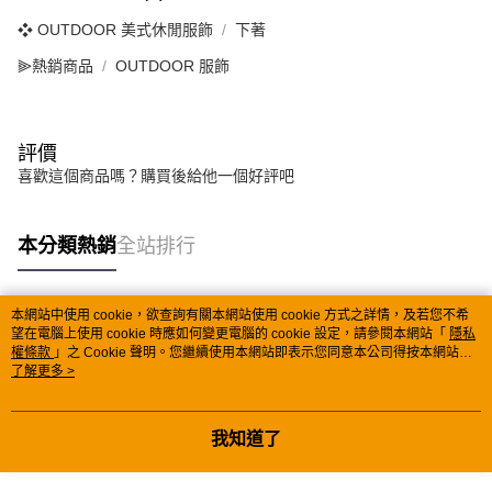
❖ OUTDOOR 美式休閒服飾
下著
⫸熱銷商品
OUTDOOR 服飾
評價
喜歡這個商品嗎？購買後給他一個好評吧
本分類熱銷
全站排行
本網站中使用 cookie，欲查詢有關本網站使用 cookie 方式之詳情，及若您不希
熱門標籤
望在電腦上使用 cookie 時應如何變更電腦的 cookie 設定，請參閱本網站「
隱私
權條款
」之 Cookie 聲明。您繼續使用本網站即表示您同意本公司得按本網站使
用條款之 Cookie 聲明使用 cookie。
了解更多 >
我知道了