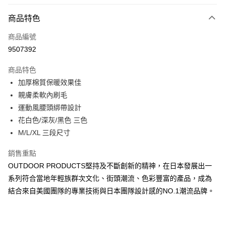
信用卡分期付款
3 期 0 利率 每期
NT$660
21家銀行
商品特色
6 期 0 利率 每期
NT$330
21家銀行
合作金庫商業銀行
第一商業銀行
商品編號
華南商業銀行
彰化商業銀行
合作金庫商業銀行
第一商業銀行
9507392
超商取貨付款
上海商業儲蓄銀行
台北富邦商業銀行
華南商業銀行
彰化商業銀行
國泰世華商業銀行
兆豐國際商業銀行
LINE Pay
上海商業儲蓄銀行
台北富邦商業銀行
商品特色
臺灣中小企業銀行
台中商業銀行
國泰世華商業銀行
兆豐國際商業銀行
加厚棉質保暖效果佳
匯豐（台灣）商業銀行
華泰商業銀行
Apple Pay
臺灣中小企業銀行
台中商業銀行
親膚柔軟內刷毛
聯邦商業銀行
遠東國際商業銀行
匯豐（台灣）商業銀行
華泰商業銀行
街口支付
元大商業銀行
永豐商業銀行
運動風腰頭綁帶設計
聯邦商業銀行
遠東國際商業銀行
玉山商業銀行
星展（台灣）商業銀行
花白色/深灰/黑色 三色
元大商業銀行
永豐商業銀行
悠遊付
台新國際商業銀行
中國信託商業銀行
玉山商業銀行
星展（台灣）商業銀行
M/L/XL 三段尺寸
台灣樂天信用卡公司
台新國際商業銀行
中國信託商業銀行
Google Pay
台灣樂天信用卡公司
銷售重點
大哥付你分期
OUTDOOR PRODUCTS堅持及不斷創新的精神，在日本發展出一
相關說明
系列符合當地年輕族群次文化、街頭潮流、色彩豐富的產品，成為
【大哥付你分期使用說明】
結合來自美國團隊的專業技術與日本團隊設計感的NO.1潮流品牌。
AFTEE先享後付
1.本服務由台灣大哥大提供，台灣大哥大用戶可立即使用無須另外申請。
2.付款方式選擇「大哥付你分期」，訂單成立後會自動跳轉到大哥付的交易
相關說明
流程，驗證手機門號後，選擇欲分期的期數、繳款截止日，確認付款後即完
【關於「AFTEE先享後付」】
成交易。
ATM付款