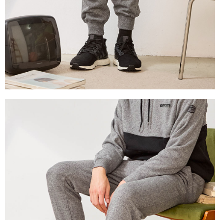
３．未成年的使用者請事先徵得法定代理人或監護人之同意方可使用
宅配
「AFTEE先享後付」，若未經同意申辦者引起之損失，本公司不負相關責
任。
每筆NT$80，滿NT$1,000(含以上)免運費
４．使用「AFTEE先享後付」時，將依據個別帳號之用戶狀況，依本公司即
時審查核予不同之上限額度；若仍有額度不足之情形，本公司將視審查結果
外島宅配
請求用戶進行身份認證。
每筆NT$200
５．嚴禁一人註冊多個帳號或使用他人資訊註冊。若發現惡意使用之情形，
恩沛科技股份有限公司將有權停止該用戶之使用額度並採取法律行動。
海外宅配
查看運費