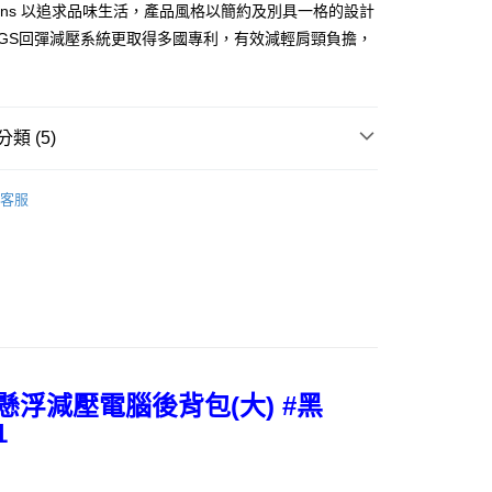
業銀行
遠東國際商業銀行
eations 以追求品味生活，產品風格以簡約及別具一格的設計
業銀行
星展（台灣）商業銀行
業銀行
永豐商業銀行
y
AGS回彈減壓系統更取得多國專利，有效減輕肩頸負擔，
際商業銀行
中國信託商業銀行
業銀行
星展（台灣）商業銀行
。
天信用卡公司
際商業銀行
中國信託商業銀行
分期
天信用卡公司
你分期使用說明】
類 (5)
享後付
由台灣大哥大提供，台灣大哥大用戶可立即使用無須另外申請。
式選擇「大哥付你分期」，訂單成立後會自動跳轉到大哥付的交易
REATIONS 時尚機能包
AGS回彈/懸浮減壓-背包全系列
證手機門號後，選擇欲分期的期數、繳款截止日，確認付款後即
FTEE先享後付」】
客服
。
先享後付是「在收到商品之後才付款」的支付方式。 讓您購物簡單
准額度、可分期數及費用金額請依後續交易確認頁面所載為準。
心！
立30分鐘內，如未前往確認交易或遇審核未通過，訂單將自動取
：不需註冊會員、不需綁卡、不需儲值。
精選推薦
▧ 簡約幹練-微正式穿搭
「轉專審核」未通過狀況，表示未達大哥付你分期系統評分，恕
：只要手機號碼，簡訊認證，即可結帳。
評估內容。
精選推薦
後背包｜Backpack
：先確認商品／服務後，再付款。
式說明】
精選推薦
項不併入電信帳單，「大哥付你分期」於每月結算日後寄送繳費提
AGS PRO ｜回彈減壓科技
EE先享後付」結帳流程】
0，滿NT$1,000(含以上)免運費
方式選擇「AFTEE先享後付」後，將跳轉至「AFTEE先享後
訊連結打開帳單後，可選擇「超商條碼／台灣大直營門市／銀行轉
頁面，進行簡訊認證並確認金額後，即可完成結帳。
付／iPASS MONEY」等通路繳費。
成立數日內，您將收到繳費通知簡訊。
5.6吋懸浮減壓電腦後背包(大) #黑
費通知簡訊後14天內，點擊此簡訊中的連結，可透過四大超商
00
項】
1
網路銀行／等多元方式進行付款，方視為交易完成。
係由「台灣大哥大股份有限公司」（以下簡稱本公司）所提供，讓
：結帳手續完成當下不需立刻繳費，但若您需要取消訂單，請聯
易時，得透過本服務購買商品或服務，並由商店將買賣／分期付
的店家。未經商家同意取消之訂單仍視為有效，需透過AFTEE
金債權讓與本公司後，依約使用本公司帳單繳交帳款。
繳納相關費用。