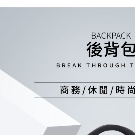
2.基於同
※ 交易是
資料（包
是否繳費成
用，由本
付客戶支
3.完整用
【注意事
１．透過由
交易，需
求債權轉
２．關於
https://aft
３．未成
「AFTE
任。
４．使用「
即時審查
結果請求
５．嚴禁
形，恩沛
動。