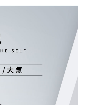
意付款使用「大哥付你分期」之契約關係目的，商店將以您的個人
否成功請以「AFTEE先享後付 」之結帳頁面顯示為準，若有關於
含姓名、電話或地址）提供予台灣大哥大進項蒐集、處理及利
功／繳費後需取消欲退款等相關疑問，請聯繫「AFTEE先享後
公司與您本人進行分期帳單所需資料之確認、核對及更正。
援中心」
https://netprotections.freshdesk.com/support/home
戶服務條款，請詳閱以下連結：
https://oppay.tw/userRule
項】
恩沛科技股份有限公司提供之「AFTEE先享後付」服務完成之
依本服務之必要範圍內提供個人資料，並將交易相關給付款項請
讓予恩沛科技股份有限公司。
個人資料處理事宜，請瀏覽以下網址：
ee.tw/terms/#terms3
年的使用者請事先徵得法定代理人或監護人之同意方可使用
E先享後付」，若未經同意申辦者引起之損失，本公司不負相關責
AFTEE先享後付」時，將依據個別帳號之用戶狀況，依本公司
核予不同之上限額度；若仍有額度不足之情形，本公司將視審查
用戶進行身份認證。
一人註冊多個帳號或使用他人資訊註冊。若發現惡意使用之情
科技股份有限公司將有權停止該用戶之使用額度並採取法律行