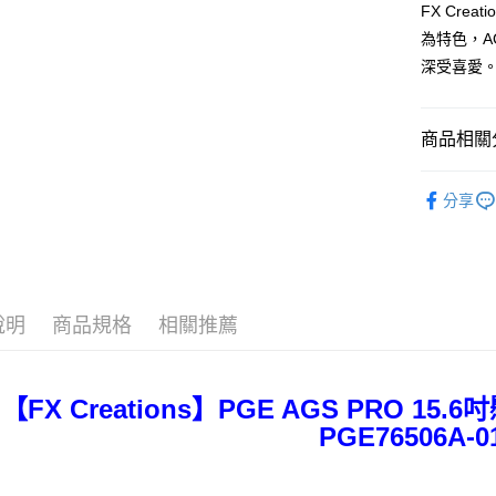
聯邦商
FX Cr
玉山商
元大商
Google Pa
為特色，
台新國
玉山商
深受喜愛
台灣樂
台新國
大哥付你
台灣樂
相關說明
【大哥付
商品相關分
AFTEE先
1.本服務
2.付款方
相關說明
❖ FX C
流程，驗
【關於「A
分享
ATM付款
完成交易
AFTEE
⫸後背包
3.實際核
便利好安
4.訂單成
１．簡單
男性包款
消。如遇
２．便利
運送方式
無法說明
男性包款
３．安心
【繳款方
宅配
說明
商品規格
相關推薦
男性包款
1.分期款
【「AFT
醒簡訊。
每筆NT$8
１．於結帳
2.透過簡
付」結帳
帳／街口支
外島宅配
２．訂單
【FX Creations】PGE AGS PRO 1
３．收到繳
每筆NT$2
【注意事
PGE76506A-0
／ATM／
1.本服務
※ 請注意
用戶於交
絡購買商品
款買賣價
先享後付