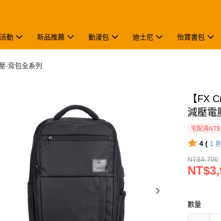
活動
新品推薦
動漫包
迪士尼
怡寶書包
減壓-背包全系列
【FX C
減壓電腦
宅配滿NT$
4 (
1
NT$4,700
NT$3,
數量