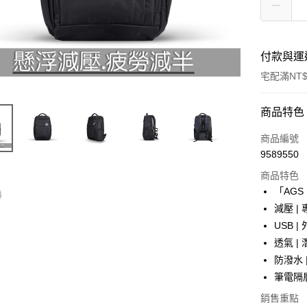
付款與運
宅配滿NT$
付款方式
商品特色
信用卡一
商品編號
9589550
信用卡分
商品特色
3 期 
「AGS
6 期 
合作金
減壓 
華南商
USB 
合作金
LINE Pay
上海商
華南商
透氣 
國泰世
Apple Pay
上海商
防潑水
臺灣中
國泰世
筆電隔層
匯豐（
街口支付
臺灣中
聯邦商
銷售重點
匯豐（
悠遊付
元大商