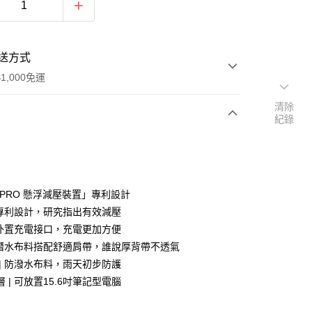
送方式
1,000免運
清除
紀錄
次付款
期付款
0 利率 每期
NT$1,331
21家銀行
 PRO 懸浮減壓裝置」專利設計
0 利率 每期
NT$665
21家銀行
庫商業銀行
第一商業銀行
| 專利設計，研究指出有效減壓
業銀行
彰化商業銀行
| 外置充電接口，充電更加方便
庫商業銀行
第一商業銀行
業儲蓄銀行
台北富邦商業銀行
業銀行
彰化商業銀行
| 潛水布料搭配舒適肩帶，誰說厚背帶不透氣
華商業銀行
兆豐國際商業銀行
業儲蓄銀行
台北富邦商業銀行
 | 防潑水布料，雨天初步防護
小企業銀行
台中商業銀行
華商業銀行
兆豐國際商業銀行
 | 可放置15.6吋筆記型電腦
台灣）商業銀行
華泰商業銀行
小企業銀行
台中商業銀行
業銀行
遠東國際商業銀行
台灣）商業銀行
華泰商業銀行
業銀行
永豐商業銀行