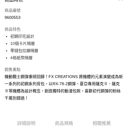
LINE Pay
商品編號
Apple Pay
9600553
街口支付
商品特色
Google Pay
初鋼印花設計
ATM付款
10個卡片隔層
零錢包拉鍊隔層
運送方式
4格紙幣隔層
全家取貨付款
銷售重點
每筆NT$80，滿NT$1,000(含以上)免運費
機動戰士鋼彈重磅回歸！FX CREATIONS 將機體的元素演變成為新
一系列的初鋼系列背包，以RX-78-2鋼彈、夏亞專用薩克Ⅱ、薩克
付款後全家取貨
Ⅱ等機體為設計概念，創造獨特的動漫包款，喜歡初代鋼彈的粉絲
每筆NT$80，滿NT$1,000(含以上)免運費
千萬別錯過！
萊爾富取貨付款
每筆NT$80，滿NT$1,000(含以上)免運費
付款後萊爾富取貨
詳細說明
商品規格
相關推薦