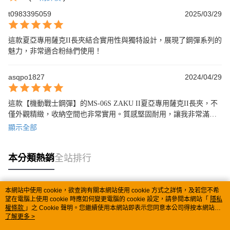
t0983395059
2025/03/29
這款夏亞專用薩克II長夾結合實用性與獨特設計，展現了鋼彈系列的
魅力，非常適合粉絲們使用！
asqpo1827
2024/04/29
這款【機動戰士鋼彈】的MS-06S ZAKU II夏亞專用薩克II長夾，不
僅外觀精緻，收納空間也非常實用。質感堅固耐用，讓我非常滿
意。
顯示全部
本分類熱銷
全站排行
本網站中使用 cookie，欲查詢有關本網站使用 cookie 方式之詳情，及若您不希
熱門標籤
望在電腦上使用 cookie 時應如何變更電腦的 cookie 設定，請參閱本網站「
隱私
權條款
」之 Cookie 聲明。您繼續使用本網站即表示您同意本公司得按本網站使
用條款之 Cookie 聲明使用 cookie。
了解更多 >