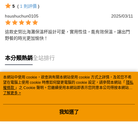
5
(
1
則評價
)
hsushuchun0105
2025/03/11
這款史努比海灘保溫杯設計可愛，實用性佳，能有效保溫，讓出門
野餐的時光更加愉快！
本分類熱銷
全站排行
本網站中使用 cookie，欲查詢有關本網站使用 cookie 方式之詳情，及若您不希
熱門標籤
望在電腦上使用 cookie 時應如何變更電腦的 cookie 設定，請參閱本網站「
隱私
權條款
」之 Cookie 聲明。您繼續使用本網站即表示您同意本公司得按本網站使
用條款之 Cookie 聲明使用 cookie。
了解更多 >
我知道了