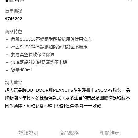
6 期 0 利率 每期
NT$116
21家銀行
合作金庫商業銀行
第一商業銀行
商品編號
華南商業銀行
彰化商業銀行
合作金庫商業銀行
第一商業銀行
9746202
LINE Pay
上海商業儲蓄銀行
台北富邦商業銀行
華南商業銀行
彰化商業銀行
國泰世華商業銀行
兆豐國際商業銀行
Apple Pay
上海商業儲蓄銀行
台北富邦商業銀行
商品特色
臺灣中小企業銀行
台中商業銀行
國泰世華商業銀行
兆豐國際商業銀行
內膽SUS316不鏽鋼耐酸鹼抗腐蝕使用安心
匯豐（台灣）商業銀行
華泰商業銀行
街口支付
臺灣中小企業銀行
台中商業銀行
杯蓋SUS304不鏽鋼加防漏圈鎖溫不漏水
聯邦商業銀行
遠東國際商業銀行
匯豐（台灣）商業銀行
華泰商業銀行
悠遊付
元大商業銀行
永豐商業銀行
雙層真空長效保冷保溫
聯邦商業銀行
遠東國際商業銀行
玉山商業銀行
星展（台灣）商業銀行
無底蓋設計無縫易清洗不卡垢
元大商業銀行
永豐商業銀行
Google Pay
台新國際商業銀行
中國信託商業銀行
玉山商業銀行
星展（台灣）商業銀行
容量480ml
台灣樂天信用卡公司
台新國際商業銀行
中國信託商業銀行
大哥付你分期
台灣樂天信用卡公司
銷售重點
相關說明
超人氣品牌OUTDOOR與PEANUTS花生漫畫中SNOOPY聯名，品
【大哥付你分期使用說明】
AFTEE先享後付
1.本服務由台灣大哥大提供，台灣大哥大用戶可立即使用無須另外申請。
牌新潮、年輕、多樣顏色款式。眾多注目的商品及圖騰滿足粉絲不
2.付款方式選擇「大哥付你分期」，訂單成立後會自動跳轉到大哥付的交易
相關說明
同的選擇，每款都愛不釋手絕對值得你/妳一一收藏！
流程，驗證手機門號後，選擇欲分期的期數、繳款截止日，確認付款後即完
【關於「AFTEE先享後付」】
成交易。
ATM付款
AFTEE先享後付是「在收到商品之後才付款」的支付方式。 讓您購物簡單
3.實際核准額度、可分期數及費用金額請依後續交易確認頁面所載為準。
便利好安心！
4.訂單成立30分鐘內，如未前往確認交易或遇審核未通過，訂單將自動取
１．簡單：不需註冊會員、不需綁卡、不需儲值。
運送方式
消。如遇「轉專審核」未通過狀況，表示未達大哥付你分期系統評分，恕無
２．便利：只要手機號碼，簡訊認證，即可結帳。
詳細說明
商品規格
相關推薦
法說明評估內容。
３．安心：先確認商品／服務後，再付款。