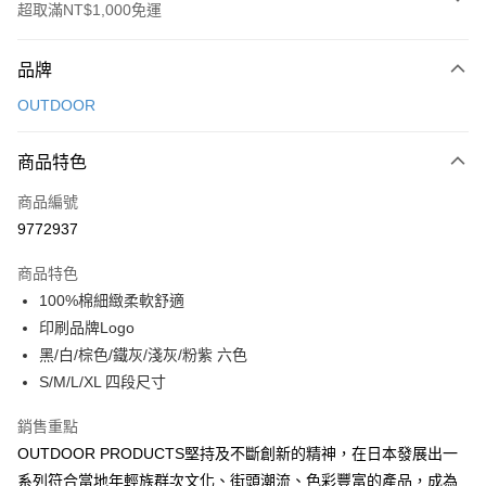
超取滿NT$1,000免運
付款方式
品牌
信用卡一次付款
OUTDOOR
信用卡分期付款
3 期 0 利率 每期
NT$330
21家銀行
商品特色
6 期 0 利率 每期
NT$165
21家銀行
合作金庫商業銀行
第一商業銀行
商品編號
華南商業銀行
彰化商業銀行
合作金庫商業銀行
第一商業銀行
9772937
超商取貨付款
上海商業儲蓄銀行
台北富邦商業銀行
華南商業銀行
彰化商業銀行
國泰世華商業銀行
兆豐國際商業銀行
LINE Pay
上海商業儲蓄銀行
台北富邦商業銀行
商品特色
臺灣中小企業銀行
台中商業銀行
國泰世華商業銀行
兆豐國際商業銀行
100%棉細緻柔軟舒適
匯豐（台灣）商業銀行
華泰商業銀行
Apple Pay
臺灣中小企業銀行
台中商業銀行
印刷品牌Logo
聯邦商業銀行
遠東國際商業銀行
匯豐（台灣）商業銀行
華泰商業銀行
街口支付
元大商業銀行
永豐商業銀行
黑/白/棕色/鐵灰/淺灰/粉紫 六色
聯邦商業銀行
遠東國際商業銀行
玉山商業銀行
星展（台灣）商業銀行
S/M/L/XL 四段尺寸
元大商業銀行
永豐商業銀行
悠遊付
台新國際商業銀行
中國信託商業銀行
玉山商業銀行
星展（台灣）商業銀行
台灣樂天信用卡公司
銷售重點
台新國際商業銀行
中國信託商業銀行
Google Pay
台灣樂天信用卡公司
OUTDOOR PRODUCTS堅持及不斷創新的精神，在日本發展出一
大哥付你分期
系列符合當地年輕族群次文化、街頭潮流、色彩豐富的產品，成為