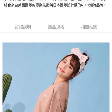
相關說明
結合來自美國團隊的專業技術與日本團隊設計感的NO.1潮流品牌。
【大哥付你分期使用說明】
AFTEE先享後付
1.本服務由台灣大哥大提供，台灣大哥大用戶可立即使用無須另外申請。
2.付款方式選擇「大哥付你分期」，訂單成立後會自動跳轉到大哥付的交易
相關說明
流程，驗證手機門號後，選擇欲分期的期數、繳款截止日，確認付款後即完
【關於「AFTEE先享後付」】
成交易。
詳細說明
商品規格
相關推薦
ATM付款
AFTEE先享後付是「在收到商品之後才付款」的支付方式。 讓您購物簡單
3.實際核准額度、可分期數及費用金額請依後續交易確認頁面所載為準。
便利好安心！
4.訂單成立30分鐘內，如未前往確認交易或遇審核未通過，訂單將自動取
１．簡單：不需註冊會員、不需綁卡、不需儲值。
運送方式
消。如遇「轉專審核」未通過狀況，表示未達大哥付你分期系統評分，恕無
２．便利：只要手機號碼，簡訊認證，即可結帳。
法說明評估內容。
３．安心：先確認商品／服務後，再付款。
全家取貨付款
【繳款方式說明】
1.分期款項不併入電信帳單，「大哥付你分期」於每月結算日後寄送繳費提
每筆NT$80，滿NT$1,000(含以上)免運費
【「AFTEE先享後付」結帳流程】
醒簡訊。
１．於結帳方式選擇「AFTEE先享後付」後，將跳轉至「AFTEE先享後付」
2.透過簡訊連結打開帳單後，可選擇「超商條碼／台灣大直營門市／銀行轉
付款後全家取貨
結帳頁面，進行簡訊認證並確認金額後，即可完成結帳。
帳／街口支付／iPASS MONEY」等通路繳費。
２．訂單成立數日內，您將收到繳費通知簡訊。
每筆NT$80，滿NT$1,000(含以上)免運費
３．收到繳費通知簡訊後14天內，點擊此簡訊中的連結，可透過四大超商／
【注意事項】
ATM／網路銀行／等多元方式進行付款，方視為交易完成。
萊爾富取貨付款
1.本服務係由「台灣大哥大股份有限公司」（以下簡稱本公司）所提供，讓
※ 請注意：結帳手續完成當下不需立刻繳費，但若您需要取消訂單，請聯絡
用戶於交易時，得透過本服務購買商品或服務，並由商店將買賣／分期付款
每筆NT$80，滿NT$1,000(含以上)免運費
購買商品的店家。未經商家同意取消之訂單仍視為有效，需透過AFTEE先享
買賣價金債權讓與本公司後，依約使用本公司帳單繳交帳款。
後付繳納相關費用。
2.基於同意付款使用「大哥付你分期」之契約關係目的，商店將以您的個人
付款後萊爾富取貨
※ 交易是否成功請以「AFTEE先享後付 」之結帳頁面顯示為準，若有關於
資料（包含姓名、電話或地址）提供予台灣大哥大進項蒐集、處理及利用，
是否繳費成功／繳費後需取消欲退款等相關疑問，請聯繫「AFTEE先享後付
每筆NT$80，滿NT$1,000(含以上)免運費
由本公司與您本人進行分期帳單所需資料之確認、核對及更正。
客戶支援中心」
https://netprotections.freshdesk.com/support/home
3.完整用戶服務條款，請詳閱以下連結：
https://oppay.tw/userRule