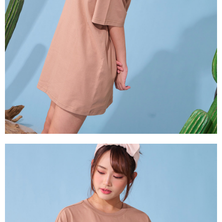
7-11取貨付款
【注意事項】
１．透過由恩沛科技股份有限公司提供之「AFTEE先享後付」服務完成之交
每筆NT$80，滿NT$1,000(含以上)免運費
易，需依本服務之必要範圍內提供個人資料，並將交易相關給付款項請求債
權轉讓予恩沛科技股份有限公司。
付款後7-11取貨
２．關於個人資料處理事宜，請瀏覽以下網址：
每筆NT$80，滿NT$1,000(含以上)免運費
https://aftee.tw/terms/#terms3
３．未成年的使用者請事先徵得法定代理人或監護人之同意方可使用
宅配
「AFTEE先享後付」，若未經同意申辦者引起之損失，本公司不負相關責
任。
每筆NT$80，滿NT$1,000(含以上)免運費
４．使用「AFTEE先享後付」時，將依據個別帳號之用戶狀況，依本公司即
時審查核予不同之上限額度；若仍有額度不足之情形，本公司將視審查結果
外島宅配
請求用戶進行身份認證。
每筆NT$200
５．嚴禁一人註冊多個帳號或使用他人資訊註冊。若發現惡意使用之情形，
恩沛科技股份有限公司將有權停止該用戶之使用額度並採取法律行動。
海外宅配
查看運費