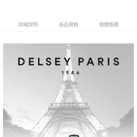
流程，驗證手機門號後，選擇欲分期的期數、繳款截止日，確認付款後即完
【關於「AFTEE先享後付」】
成交易。
ATM付款
AFTEE先享後付是「在收到商品之後才付款」的支付方式。 讓您購物簡單
3.實際核准額度、可分期數及費用金額請依後續交易確認頁面所載為準。
便利好安心！
4.訂單成立30分鐘內，如未前往確認交易或遇審核未通過，訂單將自動取
１．簡單：不需註冊會員、不需綁卡、不需儲值。
運送方式
消。如遇「轉專審核」未通過狀況，表示未達大哥付你分期系統評分，恕無
詳細說明
商品規格
相關推薦
２．便利：只要手機號碼，簡訊認證，即可結帳。
法說明評估內容。
３．安心：先確認商品／服務後，再付款。
宅配
【繳款方式說明】
1.分期款項不併入電信帳單，「大哥付你分期」於每月結算日後寄送繳費提
每筆NT$80，滿NT$1,000(含以上)免運費
【「AFTEE先享後付」結帳流程】
醒簡訊。
１．於結帳方式選擇「AFTEE先享後付」後，將跳轉至「AFTEE先享後付」
2.透過簡訊連結打開帳單後，可選擇「超商條碼／台灣大直營門市／銀行轉
外島宅配
結帳頁面，進行簡訊認證並確認金額後，即可完成結帳。
帳／街口支付／iPASS MONEY」等通路繳費。
２．訂單成立數日內，您將收到繳費通知簡訊。
每筆NT$200
３．收到繳費通知簡訊後14天內，點擊此簡訊中的連結，可透過四大超商／
【注意事項】
ATM／網路銀行／等多元方式進行付款，方視為交易完成。
1.本服務係由「台灣大哥大股份有限公司」（以下簡稱本公司）所提供，讓
※ 請注意：結帳手續完成當下不需立刻繳費，但若您需要取消訂單，請聯絡
用戶於交易時，得透過本服務購買商品或服務，並由商店將買賣／分期付款
購買商品的店家。未經商家同意取消之訂單仍視為有效，需透過AFTEE先享
買賣價金債權讓與本公司後，依約使用本公司帳單繳交帳款。
後付繳納相關費用。
2.基於同意付款使用「大哥付你分期」之契約關係目的，商店將以您的個人
※ 交易是否成功請以「AFTEE先享後付 」之結帳頁面顯示為準，若有關於
資料（包含姓名、電話或地址）提供予台灣大哥大進項蒐集、處理及利用，
是否繳費成功／繳費後需取消欲退款等相關疑問，請聯繫「AFTEE先享後付
由本公司與您本人進行分期帳單所需資料之確認、核對及更正。
客戶支援中心」
https://netprotections.freshdesk.com/support/home
3.完整用戶服務條款，請詳閱以下連結：
https://oppay.tw/userRule
【注意事項】
１．透過由恩沛科技股份有限公司提供之「AFTEE先享後付」服務完成之交
易，需依本服務之必要範圍內提供個人資料，並將交易相關給付款項請求債
權轉讓予恩沛科技股份有限公司。
２．關於個人資料處理事宜，請瀏覽以下網址：