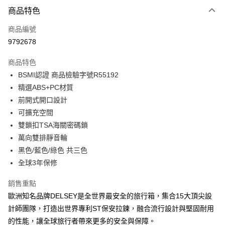
付款方式
商品特色
信用卡一次付款
商品編號
信用卡分期付款
9792678
3 期 0 利率 每期
NT$1,560
21家銀行
商品特色
6 期 0 利率 每期
NT$780
21家銀行
合作金庫商業銀行
第一商業銀行
BSMI認證 商品檢驗字號R55192
華南商業銀行
彰化商業銀行
合作金庫商業銀行
第一商業銀行
LINE Pay
精選ABS+PC材質
上海商業儲蓄銀行
台北富邦商業銀行
華南商業銀行
彰化商業銀行
國泰世華商業銀行
兆豐國際商業銀行
前開式開口設計
Apple Pay
上海商業儲蓄銀行
台北富邦商業銀行
臺灣中小企業銀行
台中商業銀行
可擴充空間
國泰世華商業銀行
兆豐國際商業銀行
匯豐（台灣）商業銀行
華泰商業銀行
街口支付
臺灣中小企業銀行
台中商業銀行
雙鎖扣TSA海關密碼鎖
聯邦商業銀行
遠東國際商業銀行
匯豐（台灣）商業銀行
華泰商業銀行
萬向雙排靜音輪
悠遊付
元大商業銀行
永豐商業銀行
聯邦商業銀行
遠東國際商業銀行
黑色/藍色/綠色 共三色
玉山商業銀行
星展（台灣）商業銀行
元大商業銀行
永豐商業銀行
Google Pay
全球3年保修
台新國際商業銀行
中國信託商業銀行
玉山商業銀行
星展（台灣）商業銀行
台灣樂天信用卡公司
台新國際商業銀行
中國信託商業銀行
大哥付你分期
銷售重點
台灣樂天信用卡公司
相關說明
歐洲知名品牌DELSEY是全世界最安全的旅行箱，集合15大頂尖設
【大哥付你分期使用說明】
計師團隊，打造出世界專利ST保安拉鍊，融合流行設計與堅固耐用
AFTEE先享後付
1.本服務由台灣大哥大提供，台灣大哥大用戶可立即使用無須另外申請。
2.付款方式選擇「大哥付你分期」，訂單成立後會自動跳轉到大哥付的交易
的性能，讓全球旅行者帶來更多的安全與保障。
相關說明