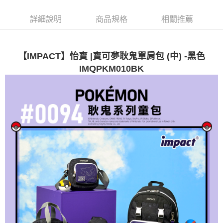
法說明評估內容。
３．安心：先確認商品／服務後，再付款。
全家取貨付款
【繳款方式說明】
詳細說明
商品規格
相關推薦
1.分期款項不併入電信帳單，「大哥付你分期」於每月結算日後寄送繳費提
每筆NT$80，滿NT$1,000(含以上)免運費
【「AFTEE先享後付」結帳流程】
醒簡訊。
１．於結帳方式選擇「AFTEE先享後付」後，將跳轉至「AFTEE先享後付」
2.透過簡訊連結打開帳單後，可選擇「超商條碼／台灣大直營門市／銀行轉
付款後全家取貨
結帳頁面，進行簡訊認證並確認金額後，即可完成結帳。
帳／街口支付／iPASS MONEY」等通路繳費。
２．訂單成立數日內，您將收到繳費通知簡訊。
【IMPACT】怡寶 |寶可夢耿鬼單肩包 (中) -黑色
每筆NT$80，滿NT$1,000(含以上)免運費
３．收到繳費通知簡訊後14天內，點擊此簡訊中的連結，可透過四大超商／
【注意事項】
IMQPKM010BK
ATM／網路銀行／等多元方式進行付款，方視為交易完成。
萊爾富取貨付款
1.本服務係由「台灣大哥大股份有限公司」（以下簡稱本公司）所提供，讓
※ 請注意：結帳手續完成當下不需立刻繳費，但若您需要取消訂單，請聯絡
用戶於交易時，得透過本服務購買商品或服務，並由商店將買賣／分期付款
每筆NT$80，滿NT$1,000(含以上)免運費
購買商品的店家。未經商家同意取消之訂單仍視為有效，需透過AFTEE先享
買賣價金債權讓與本公司後，依約使用本公司帳單繳交帳款。
後付繳納相關費用。
2.基於同意付款使用「大哥付你分期」之契約關係目的，商店將以您的個人
付款後萊爾富取貨
※ 交易是否成功請以「AFTEE先享後付 」之結帳頁面顯示為準，若有關於
資料（包含姓名、電話或地址）提供予台灣大哥大進項蒐集、處理及利用，
是否繳費成功／繳費後需取消欲退款等相關疑問，請聯繫「AFTEE先享後付
每筆NT$80，滿NT$1,000(含以上)免運費
由本公司與您本人進行分期帳單所需資料之確認、核對及更正。
客戶支援中心」
https://netprotections.freshdesk.com/support/home
3.完整用戶服務條款，請詳閱以下連結：
https://oppay.tw/userRule
7-11取貨付款
【注意事項】
１．透過由恩沛科技股份有限公司提供之「AFTEE先享後付」服務完成之交
每筆NT$80，滿NT$1,000(含以上)免運費
易，需依本服務之必要範圍內提供個人資料，並將交易相關給付款項請求債
權轉讓予恩沛科技股份有限公司。
付款後7-11取貨
２．關於個人資料處理事宜，請瀏覽以下網址：
每筆NT$80，滿NT$1,000(含以上)免運費
https://aftee.tw/terms/#terms3
３．未成年的使用者請事先徵得法定代理人或監護人之同意方可使用
宅配
「AFTEE先享後付」，若未經同意申辦者引起之損失，本公司不負相關責
任。
每筆NT$80，滿NT$1,000(含以上)免運費
４．使用「AFTEE先享後付」時，將依據個別帳號之用戶狀況，依本公司即