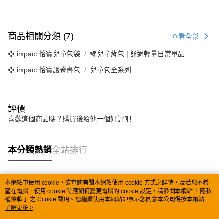
商品相關分類 (7)
查看全部
❖ impact 怡寶兒童包袋
🪇兒童背包 | 舒適輕量日常單品
❖ impact 怡寶護脊書包
兒童包全系列
評價
喜歡這個商品嗎？購買後給他一個好評吧
本分類熱銷
全站排行
本網站中使用 cookie，欲查詢有關本網站使用 cookie 方式之詳情，及若您不希
熱門標籤
望在電腦上使用 cookie 時應如何變更電腦的 cookie 設定，請參閱本網站「
隱私
權條款
」之 Cookie 聲明。您繼續使用本網站即表示您同意本公司得按本網站使
用條款之 Cookie 聲明使用 cookie。
了解更多 >