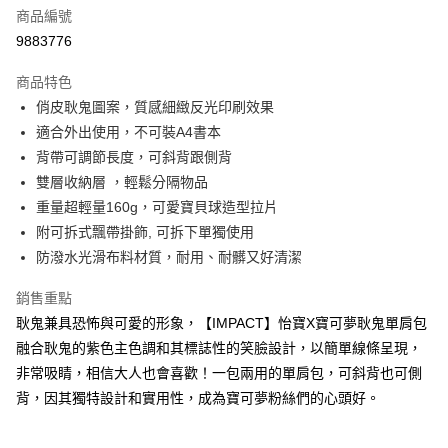
6 期 0 利率 每期
NT$215
21家銀行
合作金庫商業銀行
第一商業銀行
商品編號
華南商業銀行
彰化商業銀行
合作金庫商業銀行
第一商業銀行
9883776
超商取貨付款
上海商業儲蓄銀行
台北富邦商業銀行
華南商業銀行
彰化商業銀行
國泰世華商業銀行
兆豐國際商業銀行
LINE Pay
上海商業儲蓄銀行
台北富邦商業銀行
商品特色
臺灣中小企業銀行
台中商業銀行
國泰世華商業銀行
兆豐國際商業銀行
俏皮耿鬼圖案，質感細緻反光印刷效果
匯豐（台灣）商業銀行
華泰商業銀行
Apple Pay
臺灣中小企業銀行
台中商業銀行
適合外出使用，不可裝A4書本
聯邦商業銀行
遠東國際商業銀行
匯豐（台灣）商業銀行
華泰商業銀行
街口支付
元大商業銀行
永豐商業銀行
背帶可調節長度，可斜背跟側背
聯邦商業銀行
遠東國際商業銀行
玉山商業銀行
星展（台灣）商業銀行
雙層收納層 ，輕鬆分隔物品
元大商業銀行
永豐商業銀行
悠遊付
台新國際商業銀行
中國信託商業銀行
玉山商業銀行
星展（台灣）商業銀行
重量超輕量160g，可愛寶貝球造型拉片
台灣樂天信用卡公司
台新國際商業銀行
中國信託商業銀行
Google Pay
附可拆式飄帶掛飾, 可拆下單獨使用
台灣樂天信用卡公司
防潑水光滑布料材質，耐用、耐髒又好清潔
大哥付你分期
相關說明
銷售重點
【大哥付你分期使用說明】
耿鬼兼具恐怖與可愛的形象，【IMPACT】怡寶X寶可夢耿鬼單肩包
AFTEE先享後付
1.本服務由台灣大哥大提供，台灣大哥大用戶可立即使用無須另外申請。
融合耿鬼的紫色主色調和其標誌性的笑臉設計，以簡單線條呈現，
2.付款方式選擇「大哥付你分期」，訂單成立後會自動跳轉到大哥付的交易
相關說明
流程，驗證手機門號後，選擇欲分期的期數、繳款截止日，確認付款後即完
非常吸睛，相信大人也會喜歡！一包兩用的單肩包，可斜背也可側
【關於「AFTEE先享後付」】
成交易。
ATM付款
AFTEE先享後付是「在收到商品之後才付款」的支付方式。 讓您購物簡單
背，因其獨特設計和實用性，成為寶可夢粉絲們的心頭好。
3.實際核准額度、可分期數及費用金額請依後續交易確認頁面所載為準。
便利好安心！
4.訂單成立30分鐘內，如未前往確認交易或遇審核未通過，訂單將自動取
１．簡單：不需註冊會員、不需綁卡、不需儲值。
運送方式
消。如遇「轉專審核」未通過狀況，表示未達大哥付你分期系統評分，恕無
２．便利：只要手機號碼，簡訊認證，即可結帳。