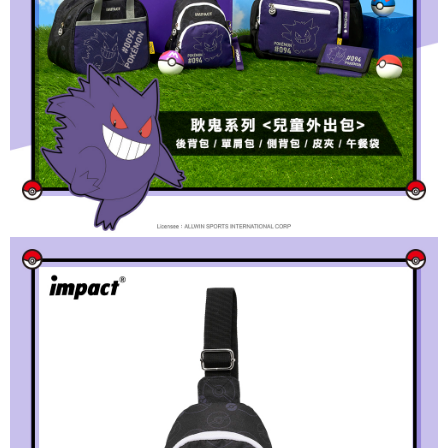
時審查核予不同之上限額度；若仍有額度不足之情形，本公司將視審查結果
外島宅配
請求用戶進行身份認證。
每筆NT$200
５．嚴禁一人註冊多個帳號或使用他人資訊註冊。若發現惡意使用之情形，
恩沛科技股份有限公司將有權停止該用戶之使用額度並採取法律行動。