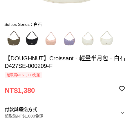
Softies Series：白石
【DOUGHNUT】Croissant - 輕量半月包 - 白石
D427SE-000209-F
超取滿NT$1,000免運
NT$1,380
付款與運送方式
超取滿NT$1,000免運
付款方式