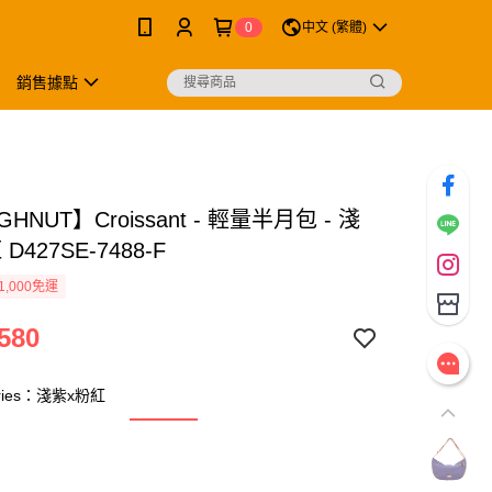
0
中文 (繁體)
銷售據點
HNUT】Croissant - 輕量半月包 - 淺
D427SE-7488-F
1,000免運
580
Series：淺紫x粉紅