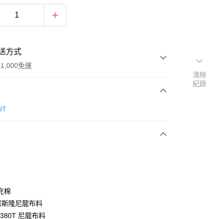
送方式
1,000免運
清除
紀錄
次付款
UT
期付款
0 利率 每期
NT$526
21家銀行
0 利率 每期
NT$263
21家銀行
庫商業銀行
第一商業銀行
業銀行
彰化商業銀行
庫商業銀行
第一商業銀行
付款
業儲蓄銀行
台北富邦商業銀行
業銀行
彰化商業銀行
華商業銀行
兆豐國際商業銀行
充棉
業儲蓄銀行
台北富邦商業銀行
小企業銀行
台中商業銀行
 塔斯隆尼龍布料
華商業銀行
兆豐國際商業銀行
台灣）商業銀行
華泰商業銀行
小企業銀行
台中商業銀行
 380T 尼龍布料