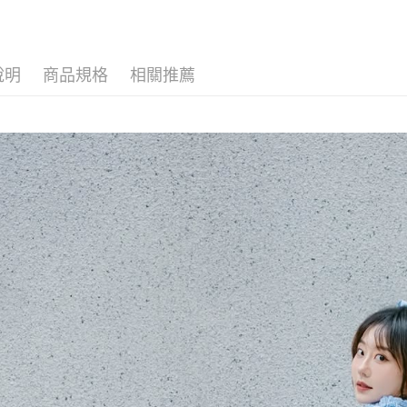
／ATM／
1.本服務
⫸單肩包
※ 請注意
萊爾富取
用戶於交
絡購買商品
⫸肩背包
款買賣價
先享後付
每筆NT$8
2.基於同
※ 交易是
說明
商品規格
相關推薦
⫸熱銷商
資料（包
是否繳費成
付款後萊
用，由本
付客戶支
每筆NT$8
3.完整用
【注意事
7-11取貨
１．透過由
交易，需
每筆NT$8
求債權轉
２．關於
付款後7-1
https://aft
每筆NT$8
３．未成
「AFTE
宅配
任。
４．使用「
每筆NT$8
即時審查
結果請求
５．嚴禁
形，恩沛
動。