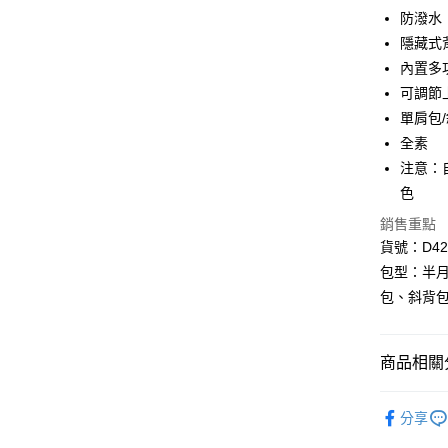
聯邦商
匯豐（
防潑水
街口支付
元大商
聯邦商
隱藏式
玉山商
元大商
悠遊付
台新國
內置多
玉山商
台灣樂
可調節
台新國
Google Pa
台灣樂
單肩包
大哥付你
全素
相關說明
注意：
【大哥付
AFTEE先
色
1.本服務
2.付款方
相關說明
銷售重點
流程，驗
【關於「A
貨號：D427
ATM付款
完成交易
AFTEE
3.實際核
便利好安
包型：半
4.訂單成
１．簡單
包、斜背
消。如遇
２．便利
運送方式
無法說明
３．安心
【繳款方
全家取貨
1.分期款
【「AFT
商品相關分
醒簡訊。
每筆NT$8
１．於結帳
2.透過簡
付」結帳
❖ DOUG
帳／街口支
付款後全
２．訂單
分享
３．收到繳
⫸側背包
每筆NT$8
【注意事