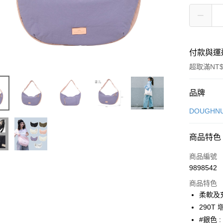
付款與運
超取滿NT$
付款方式
品牌
信用卡一
DOUGHN
信用卡分
商品特色
3 期 
商品編號
6 期 
合作金
9898542
華南商
合作金
超商取貨
上海商
商品特色
華南商
國泰世
柔軟及
LINE Pay
上海商
臺灣中
290T
國泰世
匯豐（
Apple Pay
臺灣中
#銀色 :