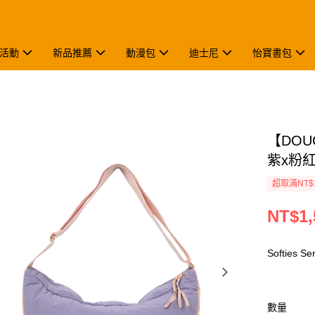
活動
新品推薦
動漫包
迪士尼
怡寶書包
【DOUG
紫x粉紅 
超取滿NT$
NT$1,
Softies 
數量