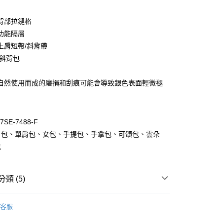
業銀行
遠東國際商業銀行
台灣）商業銀行
華泰商業銀行
業銀行
永豐商業銀行
業銀行
遠東國際商業銀行
背部拉鏈格
業銀行
星展（台灣）商業銀行
業銀行
永豐商業銀行
際商業銀行
中國信託商業銀行
功能隔層
業銀行
星展（台灣）商業銀行
天信用卡公司
上肩短帶/斜背帶
際商業銀行
中國信託商業銀行
y
天信用卡公司
/斜背包
分期
自然使用而成的磨損和刮痕可能會導致銀色表面輕微褪
你分期使用說明】
享後付
由台灣大哥大提供，台灣大哥大用戶可立即使用無須另外申請。
式選擇「大哥付你分期」，訂單成立後會自動跳轉到大哥付的交易
證手機門號後，選擇欲分期的期數、繳款截止日，確認付款後即
FTEE先享後付」】
SE-7488-F
。
先享後付是「在收到商品之後才付款」的支付方式。 讓您購物簡單
准額度、可分期數及費用金額請依後續交易確認頁面所載為準。
心！
月包、單肩包、女包、手提包、手拿包、可頌包、雲朵
立30分鐘內，如未前往確認交易或遇審核未通過，訂單將自動取
：不需註冊會員、不需綁卡、不需儲值。
包
「轉專審核」未通過狀況，表示未達大哥付你分期系統評分，恕
：只要手機號碼，簡訊認證，即可結帳。
評估內容。
：先確認商品／服務後，再付款。
式說明】
付款
項不併入電信帳單，「大哥付你分期」於每月結算日後寄送繳費提
EE先享後付」結帳流程】
類 (5)
0，滿NT$1,000(含以上)免運費
方式選擇「AFTEE先享後付」後，將跳轉至「AFTEE先享後
訊連結打開帳單後，可選擇「超商條碼／台灣大直營門市／銀行轉
頁面，進行簡訊認證並確認金額後，即可完成結帳。
HNUT 香港簡約百搭包
斜背包
付／iPASS MONEY」等通路繳費。
家取貨
成立數日內，您將收到繳費通知簡訊。
客服
費通知簡訊後14天內，點擊此簡訊中的連結，可透過四大超商
0，滿NT$1,000(含以上)免運費
項】