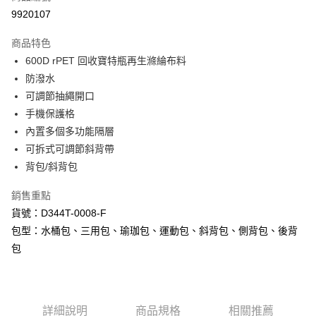
2.付款方式選擇「大哥付你分期」，訂單成立後會自動跳轉到大哥付的交易
相關說明
9920107
流程，驗證手機門號後，選擇欲分期的期數、繳款截止日，確認付款後即完
【關於「AFTEE先享後付」】
成交易。
ATM付款
AFTEE先享後付是「在收到商品之後才付款」的支付方式。 讓您購物簡單
商品特色
3.實際核准額度、可分期數及費用金額請依後續交易確認頁面所載為準。
便利好安心！
4.訂單成立30分鐘內，如未前往確認交易或遇審核未通過，訂單將自動取
600D rPET 回收寶特瓶再生滌綸布料
１．簡單：不需註冊會員、不需綁卡、不需儲值。
運送方式
消。如遇「轉專審核」未通過狀況，表示未達大哥付你分期系統評分，恕無
防潑水
２．便利：只要手機號碼，簡訊認證，即可結帳。
法說明評估內容。
３．安心：先確認商品／服務後，再付款。
全家取貨付款
可調節抽繩開口
【繳款方式說明】
1.分期款項不併入電信帳單，「大哥付你分期」於每月結算日後寄送繳費提
手機保護格
每筆NT$80，滿NT$1,000(含以上)免運費
【「AFTEE先享後付」結帳流程】
醒簡訊。
１．於結帳方式選擇「AFTEE先享後付」後，將跳轉至「AFTEE先享後付」
內置多個多功能隔層
2.透過簡訊連結打開帳單後，可選擇「超商條碼／台灣大直營門市／銀行轉
付款後全家取貨
結帳頁面，進行簡訊認證並確認金額後，即可完成結帳。
可拆式可調節斜背帶
帳／街口支付／iPASS MONEY」等通路繳費。
２．訂單成立數日內，您將收到繳費通知簡訊。
每筆NT$80，滿NT$1,000(含以上)免運費
背包/斜背包
３．收到繳費通知簡訊後14天內，點擊此簡訊中的連結，可透過四大超商／
【注意事項】
ATM／網路銀行／等多元方式進行付款，方視為交易完成。
萊爾富取貨付款
1.本服務係由「台灣大哥大股份有限公司」（以下簡稱本公司）所提供，讓
※ 請注意：結帳手續完成當下不需立刻繳費，但若您需要取消訂單，請聯絡
銷售重點
用戶於交易時，得透過本服務購買商品或服務，並由商店將買賣／分期付款
每筆NT$80，滿NT$1,000(含以上)免運費
購買商品的店家。未經商家同意取消之訂單仍視為有效，需透過AFTEE先享
買賣價金債權讓與本公司後，依約使用本公司帳單繳交帳款。
貨號：D344T-0008-F
後付繳納相關費用。
2.基於同意付款使用「大哥付你分期」之契約關係目的，商店將以您的個人
包型：水桶包、三用包、瑜珈包、運動包、斜背包、側背包、後背
付款後萊爾富取貨
※ 交易是否成功請以「AFTEE先享後付 」之結帳頁面顯示為準，若有關於
資料（包含姓名、電話或地址）提供予台灣大哥大進項蒐集、處理及利用，
是否繳費成功／繳費後需取消欲退款等相關疑問，請聯繫「AFTEE先享後付
包
每筆NT$80，滿NT$1,000(含以上)免運費
由本公司與您本人進行分期帳單所需資料之確認、核對及更正。
客戶支援中心」
https://netprotections.freshdesk.com/support/home
3.完整用戶服務條款，請詳閱以下連結：
https://oppay.tw/userRule
7-11取貨付款
【注意事項】
１．透過由恩沛科技股份有限公司提供之「AFTEE先享後付」服務完成之交
每筆NT$80，滿NT$1,000(含以上)免運費
易，需依本服務之必要範圍內提供個人資料，並將交易相關給付款項請求債
詳細說明
商品規格
相關推薦