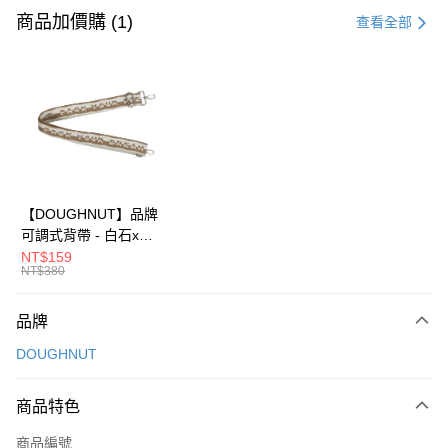
信用卡一次付款
商品加價購 (1)
查看全部
信用卡分期付款
3 期 0 利率 每期
NT$660
21家銀行
6 期 0 利率 每期
NT$330
21家銀行
合作金庫商業銀行
第一商業銀行
華南商業銀行
彰化商業銀行
合作金庫商業銀行
第一商業銀行
超商取貨付款
上海商業儲蓄銀行
台北富邦商業銀行
華南商業銀行
彰化商業銀行
國泰世華商業銀行
兆豐國際商業銀行
LINE Pay
上海商業儲蓄銀行
台北富邦商業銀行
臺灣中小企業銀行
台中商業銀行
國泰世華商業銀行
兆豐國際商業銀行
【DOUGHNUT】品牌
匯豐（台灣）商業銀行
華泰商業銀行
Apple Pay
臺灣中小企業銀行
台中商業銀行
可調式背帶 - 白石x榛
聯邦商業銀行
遠東國際商業銀行
匯豐（台灣）商業銀行
華泰商業銀行
子 D463-F-HZ
NT$159
街口支付
元大商業銀行
永豐商業銀行
NT$380
聯邦商業銀行
遠東國際商業銀行
玉山商業銀行
星展（台灣）商業銀行
元大商業銀行
永豐商業銀行
悠遊付
台新國際商業銀行
中國信託商業銀行
玉山商業銀行
星展（台灣）商業銀行
品牌
台灣樂天信用卡公司
台新國際商業銀行
中國信託商業銀行
Google Pay
DOUGHNUT
台灣樂天信用卡公司
大哥付你分期
相關說明
商品特色
【大哥付你分期使用說明】
AFTEE先享後付
商品編號
1.本服務由台灣大哥大提供，台灣大哥大用戶可立即使用無須另外申請。