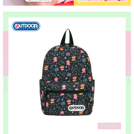
４．使用「AFTEE先享後付」時，將依據個別帳號之用戶狀況，依本公司即
時審查核予不同之上限額度；若仍有額度不足之情形，本公司將視審查結果
外島宅配
請求用戶進行身份認證。
每筆NT$200
５．嚴禁一人註冊多個帳號或使用他人資訊註冊。若發現惡意使用之情形，
恩沛科技股份有限公司將有權停止該用戶之使用額度並採取法律行動。
海外宅配
查看運費