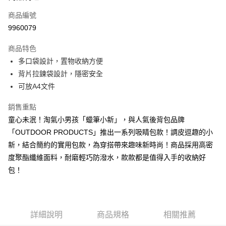
6 期 0 利率 每期
NT$278
21家銀行
合作金庫商業銀行
第一商業銀行
商品編號
華南商業銀行
彰化商業銀行
合作金庫商業銀行
第一商業銀行
9960079
超商取貨付款
上海商業儲蓄銀行
台北富邦商業銀行
華南商業銀行
彰化商業銀行
國泰世華商業銀行
兆豐國際商業銀行
LINE Pay
上海商業儲蓄銀行
台北富邦商業銀行
商品特色
臺灣中小企業銀行
台中商業銀行
國泰世華商業銀行
兆豐國際商業銀行
多口袋設計，置物收納方便
匯豐（台灣）商業銀行
華泰商業銀行
Apple Pay
臺灣中小企業銀行
台中商業銀行
背片拉鍊袋設計，隱密安全
聯邦商業銀行
遠東國際商業銀行
匯豐（台灣）商業銀行
華泰商業銀行
街口支付
元大商業銀行
永豐商業銀行
可放A4文件
聯邦商業銀行
遠東國際商業銀行
玉山商業銀行
星展（台灣）商業銀行
元大商業銀行
永豐商業銀行
悠遊付
台新國際商業銀行
中國信託商業銀行
銷售重點
玉山商業銀行
星展（台灣）商業銀行
台灣樂天信用卡公司
童心未泯！淘氣小男孩「蠟筆小新」，與人氣後背包品牌
台新國際商業銀行
中國信託商業銀行
Google Pay
台灣樂天信用卡公司
「OUTDOOR PRODUCTS」推出一系列吸睛包款！調皮逗趣的小
大哥付你分期
新，結合簡約的實用包款，為穿搭帶來趣味新時尚！商品採用高密
相關說明
度聚酯纖維面料，耐磨輕巧防潑水，款款都是值得入手的收納好
【大哥付你分期使用說明】
包！
AFTEE先享後付
1.本服務由台灣大哥大提供，台灣大哥大用戶可立即使用無須另外申請。
2.付款方式選擇「大哥付你分期」，訂單成立後會自動跳轉到大哥付的交易
相關說明
流程，驗證手機門號後，選擇欲分期的期數、繳款截止日，確認付款後即完
【關於「AFTEE先享後付」】
成交易。
ATM付款
AFTEE先享後付是「在收到商品之後才付款」的支付方式。 讓您購物簡單
3.實際核准額度、可分期數及費用金額請依後續交易確認頁面所載為準。
便利好安心！
詳細說明
商品規格
相關推薦
4.訂單成立30分鐘內，如未前往確認交易或遇審核未通過，訂單將自動取
１．簡單：不需註冊會員、不需綁卡、不需儲值。