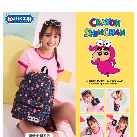
運送方式
消。如遇「轉專審核」未通過狀況，表示未達大哥付你分期系統評分，恕無
２．便利：只要手機號碼，簡訊認證，即可結帳。
法說明評估內容。
３．安心：先確認商品／服務後，再付款。
全家取貨付款
【繳款方式說明】
1.分期款項不併入電信帳單，「大哥付你分期」於每月結算日後寄送繳費提
每筆NT$80，滿NT$1,000(含以上)免運費
【「AFTEE先享後付」結帳流程】
醒簡訊。
１．於結帳方式選擇「AFTEE先享後付」後，將跳轉至「AFTEE先享後付」
2.透過簡訊連結打開帳單後，可選擇「超商條碼／台灣大直營門市／銀行轉
付款後全家取貨
結帳頁面，進行簡訊認證並確認金額後，即可完成結帳。
帳／街口支付／iPASS MONEY」等通路繳費。
２．訂單成立數日內，您將收到繳費通知簡訊。
每筆NT$80，滿NT$1,000(含以上)免運費
３．收到繳費通知簡訊後14天內，點擊此簡訊中的連結，可透過四大超商／
【注意事項】
ATM／網路銀行／等多元方式進行付款，方視為交易完成。
萊爾富取貨付款
1.本服務係由「台灣大哥大股份有限公司」（以下簡稱本公司）所提供，讓
※ 請注意：結帳手續完成當下不需立刻繳費，但若您需要取消訂單，請聯絡
用戶於交易時，得透過本服務購買商品或服務，並由商店將買賣／分期付款
每筆NT$80，滿NT$1,000(含以上)免運費
購買商品的店家。未經商家同意取消之訂單仍視為有效，需透過AFTEE先享
買賣價金債權讓與本公司後，依約使用本公司帳單繳交帳款。
後付繳納相關費用。
2.基於同意付款使用「大哥付你分期」之契約關係目的，商店將以您的個人
付款後萊爾富取貨
※ 交易是否成功請以「AFTEE先享後付 」之結帳頁面顯示為準，若有關於
資料（包含姓名、電話或地址）提供予台灣大哥大進項蒐集、處理及利用，
是否繳費成功／繳費後需取消欲退款等相關疑問，請聯繫「AFTEE先享後付
每筆NT$80，滿NT$1,000(含以上)免運費
由本公司與您本人進行分期帳單所需資料之確認、核對及更正。
客戶支援中心」
https://netprotections.freshdesk.com/support/home
3.完整用戶服務條款，請詳閱以下連結：
https://oppay.tw/userRule
7-11取貨付款
【注意事項】
１．透過由恩沛科技股份有限公司提供之「AFTEE先享後付」服務完成之交
每筆NT$80，滿NT$1,000(含以上)免運費
易，需依本服務之必要範圍內提供個人資料，並將交易相關給付款項請求債
權轉讓予恩沛科技股份有限公司。
付款後7-11取貨
２．關於個人資料處理事宜，請瀏覽以下網址：
每筆NT$80，滿NT$1,000(含以上)免運費
https://aftee.tw/terms/#terms3
３．未成年的使用者請事先徵得法定代理人或監護人之同意方可使用
宅配
「AFTEE先享後付」，若未經同意申辦者引起之損失，本公司不負相關責
任。
每筆NT$80，滿NT$1,000(含以上)免運費