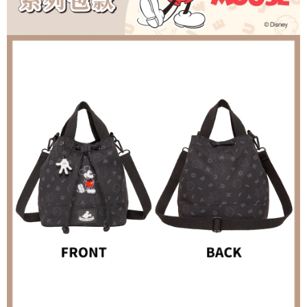
４．使用「AFTEE先享後付」時，將依據個別帳號之用戶狀況，依本公司即
時審查核予不同之上限額度；若仍有額度不足之情形，本公司將視審查結果
外島宅配
請求用戶進行身份認證。
每筆NT$200
５．嚴禁一人註冊多個帳號或使用他人資訊註冊。若發現惡意使用之情形，
恩沛科技股份有限公司將有權停止該用戶之使用額度並採取法律行動。
海外宅配
查看運費