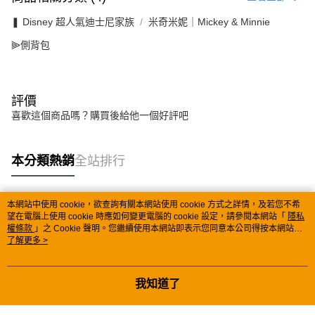
❚ Disney 超人氣迪士尼家族
米奇米妮｜Mickey & Minnie
⫸側背包
評價
喜歡這個商品嗎？購買後給他一個好評吧
本分類熱銷
全站排行
本網站中使用 cookie，欲查詢有關本網站使用 cookie 方式之詳情，及若您不希
熱門標籤
望在電腦上使用 cookie 時應如何變更電腦的 cookie 設定，請參閱本網站「
隱私
權條款
」之 Cookie 聲明。您繼續使用本網站即表示您同意本公司得按本網站使
用條款之 Cookie 聲明使用 cookie。
了解更多 >
我知道了