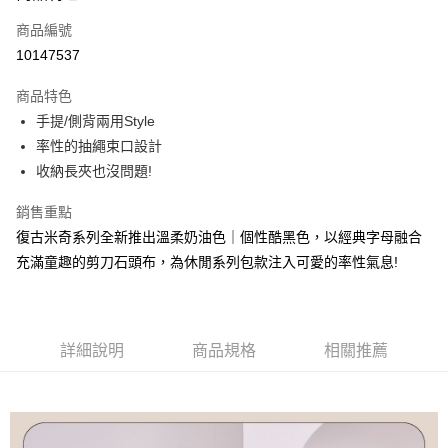
6 期 0 利率 每期
NT$99
21家銀行
合作金庫商業銀行
第一商業銀行
商品編號
華南商業銀行
彰化商業銀行
合作金庫商業銀行
第一商業銀行
10147537
超商取貨付款
上海商業儲蓄銀行
台北富邦商業銀行
華南商業銀行
彰化商業銀行
國泰世華商業銀行
兆豐國際商業銀行
LINE Pay
上海商業儲蓄銀行
台北富邦商業銀行
商品特色
臺灣中小企業銀行
台中商業銀行
國泰世華商業銀行
兆豐國際商業銀行
手提/側背兩用Style
匯豐（台灣）商業銀行
華泰商業銀行
Apple Pay
臺灣中小企業銀行
台中商業銀行
率性的抽繩束口設計
聯邦商業銀行
遠東國際商業銀行
匯豐（台灣）商業銀行
華泰商業銀行
街口支付
元大商業銀行
永豐商業銀行
收納長夾也沒問題!
聯邦商業銀行
遠東國際商業銀行
玉山商業銀行
星展（台灣）商業銀行
元大商業銀行
永豐商業銀行
悠遊付
台新國際商業銀行
中國信託商業銀行
銷售重點
玉山商業銀行
星展（台灣）商業銀行
台灣樂天信用卡公司
復古米奇系列全新推出溫柔奶油色｜個性酷黑色，以經典字母融合
台新國際商業銀行
中國信託商業銀行
Google Pay
台灣樂天信用卡公司
充滿童趣的剪刀石頭布，為休閒系列包款注入可愛的率性氣息!
大哥付你分期
相關說明
【大哥付你分期使用說明】
AFTEE先享後付
1.本服務由台灣大哥大提供，台灣大哥大用戶可立即使用無須另外申請。
詳細說明
商品規格
相關推薦
2.付款方式選擇「大哥付你分期」，訂單成立後會自動跳轉到大哥付的交易
相關說明
流程，驗證手機門號後，選擇欲分期的期數、繳款截止日，確認付款後即完
【關於「AFTEE先享後付」】
成交易。
ATM付款
AFTEE先享後付是「在收到商品之後才付款」的支付方式。 讓您購物簡單
3.實際核准額度、可分期數及費用金額請依後續交易確認頁面所載為準。
便利好安心！
4.訂單成立30分鐘內，如未前往確認交易或遇審核未通過，訂單將自動取
１．簡單：不需註冊會員、不需綁卡、不需儲值。