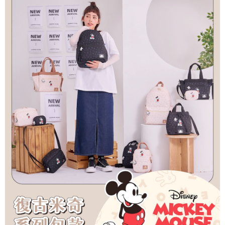
運送方式
消。如遇「轉專審核」未通過狀況，表示未達大哥付你分期系統評分，恕無
２．便利：只要手機號碼，簡訊認證，即可結帳。
法說明評估內容。
３．安心：先確認商品／服務後，再付款。
全家取貨付款
【繳款方式說明】
1.分期款項不併入電信帳單，「大哥付你分期」於每月結算日後寄送繳費提
每筆NT$80，滿NT$1,000(含以上)免運費
【「AFTEE先享後付」結帳流程】
醒簡訊。
１．於結帳方式選擇「AFTEE先享後付」後，將跳轉至「AFTEE先享後付」
2.透過簡訊連結打開帳單後，可選擇「超商條碼／台灣大直營門市／銀行轉
付款後全家取貨
結帳頁面，進行簡訊認證並確認金額後，即可完成結帳。
帳／街口支付／iPASS MONEY」等通路繳費。
２．訂單成立數日內，您將收到繳費通知簡訊。
每筆NT$80，滿NT$1,000(含以上)免運費
３．收到繳費通知簡訊後14天內，點擊此簡訊中的連結，可透過四大超商／
【注意事項】
ATM／網路銀行／等多元方式進行付款，方視為交易完成。
萊爾富取貨付款
1.本服務係由「台灣大哥大股份有限公司」（以下簡稱本公司）所提供，讓
※ 請注意：結帳手續完成當下不需立刻繳費，但若您需要取消訂單，請聯絡
用戶於交易時，得透過本服務購買商品或服務，並由商店將買賣／分期付款
每筆NT$80，滿NT$1,000(含以上)免運費
購買商品的店家。未經商家同意取消之訂單仍視為有效，需透過AFTEE先享
買賣價金債權讓與本公司後，依約使用本公司帳單繳交帳款。
後付繳納相關費用。
2.基於同意付款使用「大哥付你分期」之契約關係目的，商店將以您的個人
付款後萊爾富取貨
※ 交易是否成功請以「AFTEE先享後付 」之結帳頁面顯示為準，若有關於
資料（包含姓名、電話或地址）提供予台灣大哥大進項蒐集、處理及利用，
是否繳費成功／繳費後需取消欲退款等相關疑問，請聯繫「AFTEE先享後付
每筆NT$80，滿NT$1,000(含以上)免運費
由本公司與您本人進行分期帳單所需資料之確認、核對及更正。
客戶支援中心」
https://netprotections.freshdesk.com/support/home
3.完整用戶服務條款，請詳閱以下連結：
https://oppay.tw/userRule
7-11取貨付款
【注意事項】
１．透過由恩沛科技股份有限公司提供之「AFTEE先享後付」服務完成之交
每筆NT$80，滿NT$1,000(含以上)免運費
易，需依本服務之必要範圍內提供個人資料，並將交易相關給付款項請求債
權轉讓予恩沛科技股份有限公司。
付款後7-11取貨
２．關於個人資料處理事宜，請瀏覽以下網址：
每筆NT$80，滿NT$1,000(含以上)免運費
https://aftee.tw/terms/#terms3
３．未成年的使用者請事先徵得法定代理人或監護人之同意方可使用
宅配
「AFTEE先享後付」，若未經同意申辦者引起之損失，本公司不負相關責
任。
每筆NT$80，滿NT$1,000(含以上)免運費