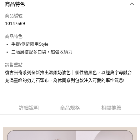
3 期 0 利率 每期
NT$265
21家銀行
商品特色
6 期 0 利率 每期
NT$132
21家銀行
合作金庫商業銀行
第一商業銀行
商品編號
華南商業銀行
彰化商業銀行
合作金庫商業銀行
第一商業銀行
10147569
超商取貨付款
上海商業儲蓄銀行
台北富邦商業銀行
華南商業銀行
彰化商業銀行
國泰世華商業銀行
兆豐國際商業銀行
LINE Pay
上海商業儲蓄銀行
台北富邦商業銀行
商品特色
臺灣中小企業銀行
台中商業銀行
國泰世華商業銀行
兆豐國際商業銀行
手提/側背兩用Style
匯豐（台灣）商業銀行
華泰商業銀行
Apple Pay
臺灣中小企業銀行
台中商業銀行
三隔層搭配多口袋，超強收納力
聯邦商業銀行
遠東國際商業銀行
匯豐（台灣）商業銀行
華泰商業銀行
街口支付
元大商業銀行
永豐商業銀行
聯邦商業銀行
遠東國際商業銀行
銷售重點
玉山商業銀行
星展（台灣）商業銀行
元大商業銀行
永豐商業銀行
悠遊付
台新國際商業銀行
中國信託商業銀行
復古米奇系列全新推出溫柔奶油色｜個性酷黑色，以經典字母融合
玉山商業銀行
星展（台灣）商業銀行
台灣樂天信用卡公司
充滿童趣的剪刀石頭布，為休閒系列包款注入可愛的率性氣息!
台新國際商業銀行
中國信託商業銀行
Google Pay
台灣樂天信用卡公司
大哥付你分期
相關說明
詳細說明
商品規格
相關推薦
【大哥付你分期使用說明】
AFTEE先享後付
1.本服務由台灣大哥大提供，台灣大哥大用戶可立即使用無須另外申請。
2.付款方式選擇「大哥付你分期」，訂單成立後會自動跳轉到大哥付的交易
相關說明
流程，驗證手機門號後，選擇欲分期的期數、繳款截止日，確認付款後即完
【關於「AFTEE先享後付」】
成交易。
ATM付款
AFTEE先享後付是「在收到商品之後才付款」的支付方式。 讓您購物簡單
3.實際核准額度、可分期數及費用金額請依後續交易確認頁面所載為準。
便利好安心！