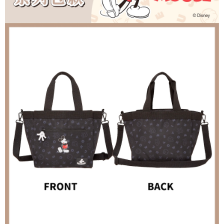
任。
每筆NT$80，滿NT$1,000(含以上)免運費
４．使用「AFTEE先享後付」時，將依據個別帳號之用戶狀況，依本公司即
時審查核予不同之上限額度；若仍有額度不足之情形，本公司將視審查結果
外島宅配
請求用戶進行身份認證。
每筆NT$200
５．嚴禁一人註冊多個帳號或使用他人資訊註冊。若發現惡意使用之情形，
恩沛科技股份有限公司將有權停止該用戶之使用額度並採取法律行動。
海外宅配
查看運費