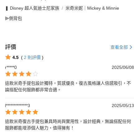
❚ Disney 超人氣迪士尼家族
米奇米妮｜Mickey & Minnie
⫸側背包
評價
查看全部
4.5
(
2
則評價
)
r*****0
2025/06/08
這款米奇手提包設計獨特，質感優良，復古風格讓人倍感吸引，不
論搭配任何服飾都非常合適。
l**************3
2025/05/13
這款米奇復古手提包兼具時尚與實用性，設計經典，無論搭配任何
服飾都能增添個人魅力，值得擁有！