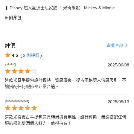
❚ Disney 超人氣迪士尼家族
米奇米妮｜Mickey & Minnie
⫸側背包
評價
查看全部
4.5
(
2
則評價
)
r*****0
2025/06/08
這款米奇手提包設計獨特，質感優良，復古風格讓人倍感吸引，不
論搭配任何服飾都非常合適。
l**************3
2025/05/13
這款米奇復古手提包兼具時尚與實用性，設計經典，無論搭配任何
服飾都能增添個人魅力，值得擁有！