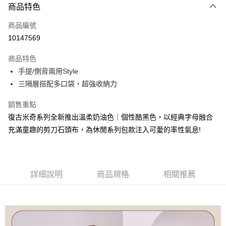
3 期 0 利率 每期
NT$265
21家銀行
商品特色
6 期 0 利率 每期
NT$132
21家銀行
合作金庫商業銀行
第一商業銀行
商品編號
華南商業銀行
彰化商業銀行
合作金庫商業銀行
第一商業銀行
10147569
超商取貨付款
上海商業儲蓄銀行
台北富邦商業銀行
華南商業銀行
彰化商業銀行
國泰世華商業銀行
兆豐國際商業銀行
LINE Pay
上海商業儲蓄銀行
台北富邦商業銀行
商品特色
臺灣中小企業銀行
台中商業銀行
國泰世華商業銀行
兆豐國際商業銀行
手提/側背兩用Style
匯豐（台灣）商業銀行
華泰商業銀行
Apple Pay
臺灣中小企業銀行
台中商業銀行
三隔層搭配多口袋，超強收納力
聯邦商業銀行
遠東國際商業銀行
匯豐（台灣）商業銀行
華泰商業銀行
街口支付
元大商業銀行
永豐商業銀行
聯邦商業銀行
遠東國際商業銀行
銷售重點
玉山商業銀行
星展（台灣）商業銀行
元大商業銀行
永豐商業銀行
悠遊付
台新國際商業銀行
中國信託商業銀行
復古米奇系列全新推出溫柔奶油色｜個性酷黑色，以經典字母融合
玉山商業銀行
星展（台灣）商業銀行
台灣樂天信用卡公司
充滿童趣的剪刀石頭布，為休閒系列包款注入可愛的率性氣息!
台新國際商業銀行
中國信託商業銀行
Google Pay
台灣樂天信用卡公司
大哥付你分期
相關說明
詳細說明
商品規格
相關推薦
【大哥付你分期使用說明】
AFTEE先享後付
1.本服務由台灣大哥大提供，台灣大哥大用戶可立即使用無須另外申請。
2.付款方式選擇「大哥付你分期」，訂單成立後會自動跳轉到大哥付的交易
相關說明
流程，驗證手機門號後，選擇欲分期的期數、繳款截止日，確認付款後即完
【關於「AFTEE先享後付」】
成交易。
ATM付款
AFTEE先享後付是「在收到商品之後才付款」的支付方式。 讓您購物簡單
3.實際核准額度、可分期數及費用金額請依後續交易確認頁面所載為準。
便利好安心！