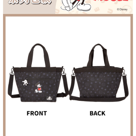
任。
每筆NT$80，滿NT$1,000(含以上)免運費
４．使用「AFTEE先享後付」時，將依據個別帳號之用戶狀況，依本公司即
時審查核予不同之上限額度；若仍有額度不足之情形，本公司將視審查結果
外島宅配
請求用戶進行身份認證。
每筆NT$200
５．嚴禁一人註冊多個帳號或使用他人資訊註冊。若發現惡意使用之情形，
恩沛科技股份有限公司將有權停止該用戶之使用額度並採取法律行動。
海外宅配
查看運費