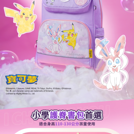
權轉讓予恩沛科技股份有限公司。
付款後7-11取貨
２．關於個人資料處理事宜，請瀏覽以下網址：
每筆NT$80，滿NT$1,000(含以上)免運費
https://aftee.tw/terms/#terms3
３．未成年的使用者請事先徵得法定代理人或監護人之同意方可使用
「AFTEE先享後付」，若未經同意申辦者引起之損失，本公司不負相關責
任。
４．使用「AFTEE先享後付」時，將依據個別帳號之用戶狀況，依本公司即
時審查核予不同之上限額度；若仍有額度不足之情形，本公司將視審查結果
請求用戶進行身份認證。
５．嚴禁一人註冊多個帳號或使用他人資訊註冊。若發現惡意使用之情形，
恩沛科技股份有限公司將有權停止該用戶之使用額度並採取法律行動。