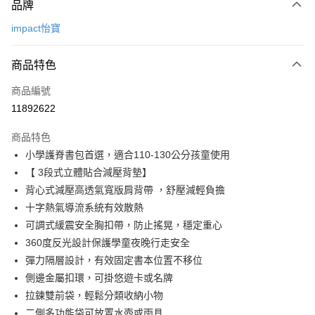
品牌
信用卡一次付款
impact怡寶
信用卡分期付款
3 期 0 利率 每期
NT$1,096
21家銀行
商品特色
6 期 0 利率 每期
NT$548
21家銀行
合作金庫商業銀行
第一商業銀行
商品編號
華南商業銀行
彰化商業銀行
合作金庫商業銀行
第一商業銀行
11892622
超商取貨付款
上海商業儲蓄銀行
台北富邦商業銀行
華南商業銀行
彰化商業銀行
國泰世華商業銀行
兆豐國際商業銀行
LINE Pay
上海商業儲蓄銀行
台北富邦商業銀行
商品特色
臺灣中小企業銀行
台中商業銀行
國泰世華商業銀行
兆豐國際商業銀行
小學護脊書包首選，適合110-130公分孩童使用
匯豐（台灣）商業銀行
華泰商業銀行
Apple Pay
臺灣中小企業銀行
台中商業銀行
【 3段式立體貼合減壓背墊】
聯邦商業銀行
遠東國際商業銀行
匯豐（台灣）商業銀行
華泰商業銀行
街口支付
元大商業銀行
永豐商業銀行
背心式減壓高透氣寬版肩背帶 ，舒壓減輕負擔
聯邦商業銀行
遠東國際商業銀行
玉山商業銀行
星展（台灣）商業銀行
十字熱氣導流系統有效散熱
元大商業銀行
永豐商業銀行
悠遊付
台新國際商業銀行
中國信託商業銀行
玉山商業銀行
星展（台灣）商業銀行
可調式緩震安全胸扣帶，防止搖晃，穩定重心
台灣樂天信用卡公司
台新國際商業銀行
中國信託商業銀行
Google Pay
360度反光設計保護學童夜晚行走安全
台灣樂天信用卡公司
彈力隔層設計，有效固定書本位置不移位
大哥付你分期
側邊金屬扣環，可掛悠遊卡或名牌
相關說明
拉鍊雙前袋，輕鬆分類收納小物
【大哥付你分期使用說明】
AFTEE先享後付
1.本服務由台灣大哥大提供，台灣大哥大用戶可立即使用無須另外申請。
二側多功能袋可放置水壺或雨具